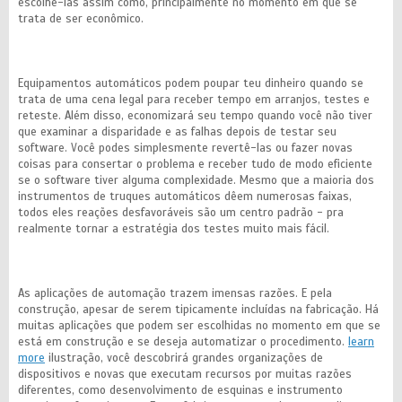
escolhê-las assim como, principalmente no momento em que se
trata de ser econômico.
Equipamentos automáticos podem poupar teu dinheiro quando se
trata de uma cena legal para receber tempo em arranjos, testes e
reteste. Além disso, economizará seu tempo quando você não tiver
que examinar a disparidade e as falhas depois de testar seu
software. Você podes simplesmente revertê-las ou fazer novas
coisas para consertar o problema e receber tudo de modo eficiente
se o software tiver alguma complexidade. Mesmo que a maioria dos
instrumentos de truques automáticos dêem numerosas faixas,
todos eles reações desfavoráveis são um centro padrão - pra
realmente tornar a estratégia dos testes muito mais fácil.
As aplicações de automação trazem imensas razões. E pela
construção, apesar de serem tipicamente incluídas na fabricação. Há
muitas aplicações que podem ser escolhidas no momento em que se
está em construção e se deseja automatizar o procedimento.
learn
more
ilustração, você descobrirá grandes organizações de
dispositivos e novas que executam recursos por muitas razões
diferentes, como desenvolvimento de esquinas e instrumento