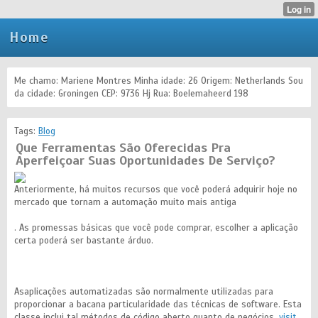
Home
Me chamo: Mariene Montres Minha idade: 26 Origem: Netherlands Sou
da cidade: Groningen CEP: 9736 Hj Rua: Boelemaheerd 198
Tags:
Blog
Que Ferramentas São Oferecidas Pra
Aperfeiçoar Suas Oportunidades De Serviço?
Anteriormente, há muitos recursos que você poderá adquirir hoje no
mercado que tornam a automação muito mais antiga
. As promessas básicas que você pode comprar, escolher a aplicação
certa poderá ser bastante árduo.
Asaplicações automatizadas são normalmente utilizadas para
proporcionar a bacana particularidade das técnicas de software. Esta
classe inclui tal métodos de código aberto quanto de negócios.
visit