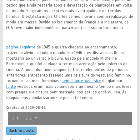
tecido que ainda restaria após a devastação de plantações em volta
do mundo. Surgiram os decotes mais avantajados e os tecidos
floridos. O estilista inglês Charles James inovaria com a realização de
moda em massa. Devido ao isolamento da França e a Inglaterra, os
EUA teve maior independência para inventar a sua própria moda.
página seguinte
de 1945 a guerra chegaria ao encerramento,
trazendo alívio ao todo o mundo. Em 1946 o estilista Louis Reard
mostraria ao universo o biquíni, usado pela modelo Micheline
Bernardini, e que foi ajudado a ter mais aceitação pelo universo do
cinema. A moda dos anos cinquenta trouxe elementos de períodos
anteriores, entretanto fazendo uma releitura do vestuário feminino,
tornando- as mais femininas.
semelhante web-site
do glamour.
fonte
vestidos eram mais volumosos e ao mesmo tempo mais leves,
com pregas e a cintura bem marcada, nos estilos godê ou lisa. As
maquiagens popularizaram-se por este tempo.
Created at 2020-08-18
0
Star
Back to posts