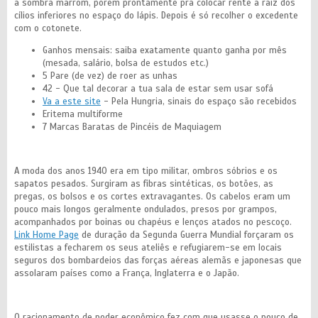
a sombra marrom, porém prontamente pra colocar rente a raiz dos
cílios inferiores no espaço do lápis. Depois é só recolher o excedente
com o cotonete.
Ganhos mensais: saiba exatamente quanto ganha por mês
(mesada, salário, bolsa de estudos etc.)
5 Pare (de vez) de roer as unhas
42 - Que tal decorar a tua sala de estar sem usar sofá
Va a este site
- Pela Hungria, sinais do espaço são recebidos
Eritema multiforme
7 Marcas Baratas de Pincéis de Maquiagem
A moda dos anos 1940 era em tipo militar, ombros sóbrios e os
sapatos pesados. Surgiram as fibras sintéticas, os botões, as
pregas, os bolsos e os cortes extravagantes. Os cabelos eram um
pouco mais longos geralmente ondulados, presos por grampos,
acompanhados por boinas ou chapéus e lenços atados no pescoço.
Link Home Page
de duração da Segunda Guerra Mundial forçaram os
estilistas a fecharem os seus ateliês e refugiarem-se em locais
seguros dos bombardeios das forças aéreas alemãs e japonesas que
assolaram países como a França, Inglaterra e o Japão.
O racionamento de poder econômico fez com que usasse o pouco de