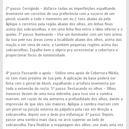
2º passo: Corrigindo - disfarce todas as imperfeições espalhando
levemente um corretivo de sua preferência com a socorro de um
pincel, usando a todo o momento um ou 2 tons abaixo da pele.
Aplique o corretivo pela região abaixo dos olhos, em linhas finas
acima das sobrancelhas, e em uma linha fina entre o lábio inferior e o
queixo. 3º passo: Iluminando - Use um iluminador com um tom acima
da sua pele nas áreas como a localidade abaixo dos olhos, acima das
maçãs e em cima do nariz, e também pequenas regiões acima das
sobrancelhas. Espalhe bem o objeto pra acrescentar a cobertura e
proporcionar focos de luminosidade.
4º passo Passando a apoio - Utilize uma apoio de Cobertura Média,
no tom mais próximo de tua pele. A aplicação da base poderá ser
feita com o pincel de blush, espalhando o artefato levemente por
toda a extensão do rosto. 5º passo: Destacando os olhos - Olhos
menores devem de uma nova dobrinha, para isso use a sombra
marrom, em razão de ela aumenta a profundidade dos olhos, dando a
impressão de que eles são maiores. Aplique a sombra marrom com
um pincel na porção externa da pálpebra pela raiz em direção a
sobrancelha, depois use o dedo pra esfumaçar. 6º passo: Depois,
passe uma sombra mais clara, no arco superior ao lado de
sobrancelha. Para finalizar a maquiagem dos olhos, use mais uma vez